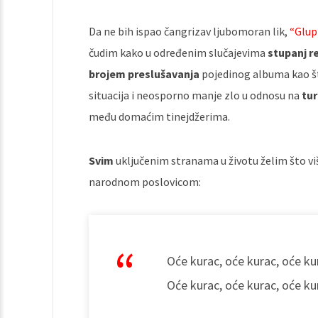
Da ne bih ispao čangrizav ljubomoran lik,
“Glup
čudim kako u određenim slučajevima
stupanj r
brojem preslušavanja
pojedinog albuma kao št
situacija i neosporno manje zlo u odnosu na
tu
među domaćim tinejdžerima.
Svim
uključenim stranama u životu želim što v
narodnom poslovicom:
Oće kurac, oće kurac, oće ku
Oće kurac, oće kurac, oće ku