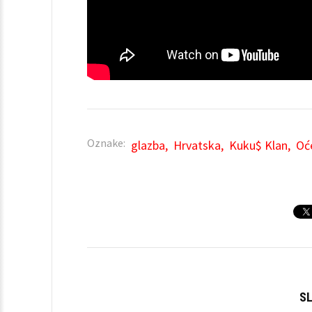
Oznake:
glazba
Hrvatska
Kuku$ Klan
Oć
SL