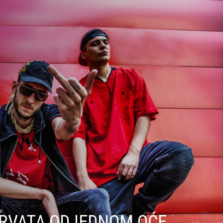
HRVATA ODJEDNOM OĆE