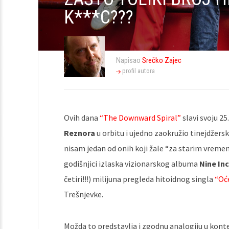
K***C???
Napisao
Srečko Zajec
profil autora
Ovih dana
“The Downward Spiral”
slavi svoju 25
Reznora
u orbitu i ujedno zaokružio tinejdžers
nisam jedan od onih koji žale “za starim vremeni
godišnjici izlaska vizionarskog albuma
Nine Inc
četiri!!!) milijuna pregleda hitoidnog singla
“Oć
Trešnjevke.
Možda to predstavlja i zgodnu analogiju u konte