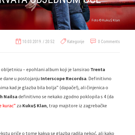
Foto © Kuku$ Klan
10.03.2019. / 20:52
Kategorije
0 Comments
. obljetnicu – epohlani album koji je lansirao
Trenta
ke dane u postojanju
Interscope Recordsa
. Definitivno
ma kad je glazba bila bolja” (dapače!), ali činjenica o
h Nailsa
definitivno se nekako zgodno poklopila s 4 (da
e kurac”
za
Kuku$ Klan
, trap majstore iz zagrebačke
kstu priče o tome kakva se glazba radila nekoć, ali kako