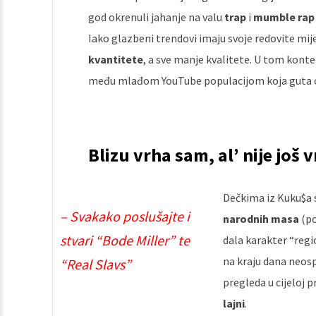
god okrenuli jahanje na valu
trap
i
mumble rap
Iako glazbeni trendovi imaju svoje redovite mij
kvantitete
, a sve manje kvalitete. U tom ko
među mlađom YouTube populacijom koja guta o
Blizu vrha sam, al’ nije još 
Dečkima iz Kuku$a s
– Svakako poslušajte i
narodnih masa
(po
stvari “Bode Miller” te
dala karakter “regi
na kraju dana neosp
“Real Slavs”
pregleda u cijeloj p
lajni
.