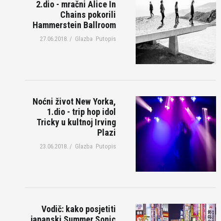
2.dio - mračni Alice In
Chains pokorili
Hammerstein Ballroom
27.06.2018.
/
Glazba
Putopis
Noćni život New Yorka,
1.dio - trip hop idol
Tricky u kultnoj Irving
Plazi
23.06.2018.
/
Glazba
Putopis
Vodič: kako posjetiti
japanski Summer Sonic