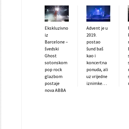
Advent je u
Ekskluzivno
2019.
iz
postao
Barcelone –
šund baš
švedski
kao i
Ghost
koncertna
sotonskom
ponuda, ali
pop rock
uz vrijedne
glazbom
iznimke…
postaje
nova ABBA