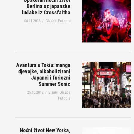
Berlina uz japanske
luđake iz Crossfaitha
04.11.2018.
/
Glazba
Putopis
Avantura u Tokiu: manga
djevojke, alkoholizirani
Japanci i furiozni
Summer Sonic
25.10.2018.
/
Biznis
Glazba
Putopis
Noćni život New Yorka,