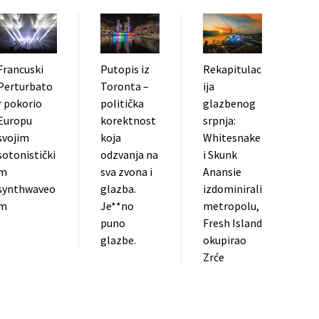
Francuski
Putopis iz
Rekapitulac
Perturbato
Toronta –
ija
r pokorio
politička
glazbenog
Europu
korektnost
srpnja:
svojim
koja
Whitesnake
sotonistički
odzvanja na
i Skunk
m
sva zvona i
Anansie
synthwaveo
glazba.
izdominirali
m
Je**no
metropolu,
puno
Fresh Island
glazbe.
okupirao
Zrće