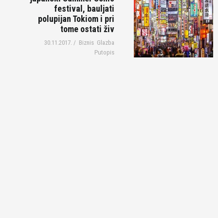
festival, bauljati
polupijan Tokiom i pri
tome ostati živ
30.11.2017.
/
Biznis
Glazba
Putopis