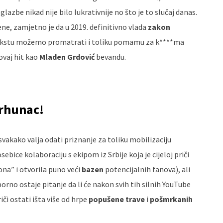
glazbe nikad nije bilo lukrativnije no što je to slučaj danas.
ene, zamjetno je da u 2019. definitivno vlada
zakon
ntekstu možemo promatrati i toliku pomamu za k****ma
vaj hit kao
Mladen Grdović
bevandu.
vrhunac!
vakako valja odati priznanje za toliku mobilizaciju
sebice kolaboraciju s ekipom iz Srbije koja je cijeloj priči
ona” i otvorila puno veći
bazen
potencijalnih fanova), ali
orno ostaje pitanje da li će nakon svih tih silnih YouTube
riči ostati išta više od hrpe
popušene trave
i
pošmrkanih