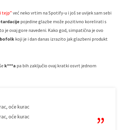
i tejp”
već neko vrtim na Spotify-u i još se uvijek sam sebi
etardacije
pojedine glazbe može pozitivno korelirati s
o je ovaj gore navedeni. Kako god, simpatična je ovo
rbofolk
koji je i dan danas izrazito jak glazbeni produkt
iše
k***a
pa bih zaključio ovaj kratki osvrt jednom
rac, oće kurac
rac, oće kurac