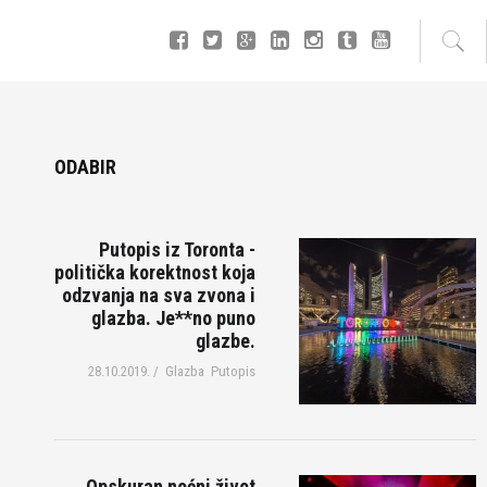
ODABIR
Putopis iz Toronta -
politička korektnost koja
odzvanja na sva zvona i
glazba. Je**no puno
glazbe.
28.10.2019.
/
Glazba
Putopis
Opskuran noćni život