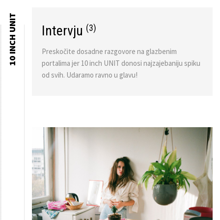
10 INCH UNIT
Intervju
(3)
Skip to
content
Preskočite dosadne razgovore na glazbenim
portalima jer 10 inch UNIT donosi najzajebaniju spiku
od svih. Udaramo ravno u glavu!