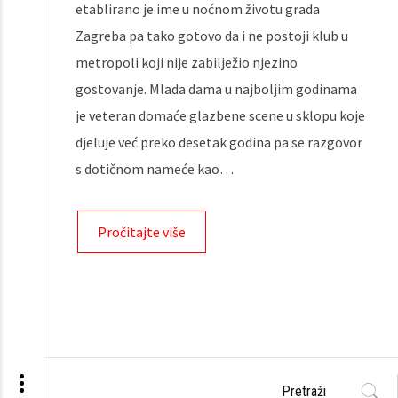
etablirano je ime u noćnom životu grada
Zagreba pa tako gotovo da i ne postoji klub u
metropoli koji nije zabilježio njezino
gostovanje. Mlada dama u najboljim godinama
je veteran domaće glazbene scene u sklopu koje
djeluje već preko desetak godina pa se razgovor
s dotičnom nameće kao…
Pročitajte više