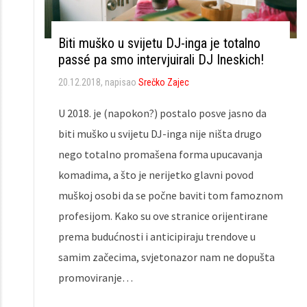
Biti muško u svijetu DJ-inga je totalno
passé pa smo intervjuirali DJ Ineskich!
20.12.2018
, napisao
Srečko Zajec
U 2018. je (napokon?) postalo posve jasno da
biti muško u svijetu DJ-inga nije ništa drugo
nego totalno promašena forma upucavanja
komadima, a što je nerijetko glavni povod
muškoj osobi da se počne baviti tom famoznom
profesijom. Kako su ove stranice orijentirane
prema budućnosti i anticipiraju trendove u
samim začecima, svjetonazor nam ne dopušta
promoviranje…