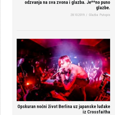
odzvanja na sva zvona i glazba. Je**no puno
glazbe.
28.10.2019.
/
Glazba
Putopis
Opskuran noćni život Berlina uz japanske luđake
iz Crossfaitha