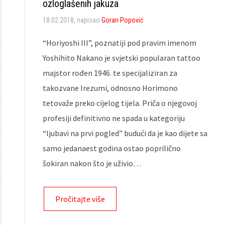
ozloglašenih jakuza
18.02.2018
, napisao
Goran Popović
“Horiyoshi III”, poznatiji pod pravim imenom
Yoshihito Nakano je svjetski popularan tattoo
majstor rođen 1946. te specijaliziran za
takozvane Irezumi, odnosno Horimono
tetovaže preko cijelog tijela. Priča o njegovoj
profesiji definitivno ne spada u kategoriju
“ljubavi na prvi pogled” budući da je kao dijete sa
samo jedanaest godina ostao poprilično
šokiran nakon što je uživio…
Pročitajte više