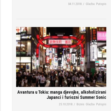
04.11.2018.
/
Glazba
Putopis
Avantura u Tokiu: manga djevojke, alkoholizirani
Japanci i furiozni Summer Sonic
25.10.2018.
/
Biznis
Glazba
Putopis