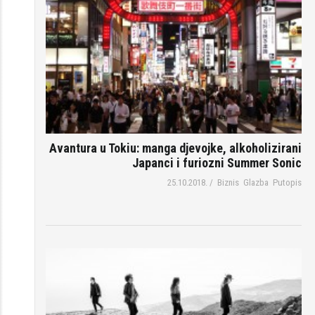
Avantura u Tokiu: manga djevojke, alkoholizirani
Japanci i furiozni Summer Sonic
25.10.2018.
/
Biznis
Glazba
Putopis