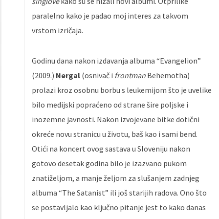
singlove
kako su se nizali novi albumi. Otprilike
paralelno kako je padao moj interes za takvom
vrstom izričaja.
Godinu dana nakon izdavanja albuma “Evangelion”
(2009.)
Nergal
(osnivač i
frontman
Behemotha)
prolazi kroz osobnu borbu s leukemijom što je uvelike
bilo medijski popraćeno od strane šire poljske i
inozemne javnosti. Nakon izvojevane bitke dotični
okreće novu stranicu u životu, baš kao i sami bend.
Otići na koncert ovog sastava u Sloveniju nakon
gotovo desetak godina bilo je izazvano pukom
znatiželjom, a manje željom za slušanjem zadnjeg
albuma “The Satanist” ili još starijih radova. Ono što
se postavljalo kao ključno pitanje jest to kako danas