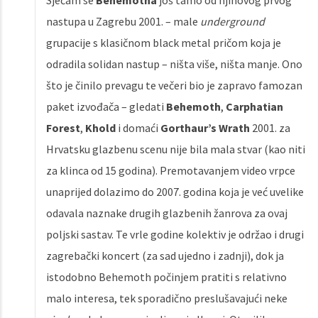
Sjećam se
Behemotha
još tamo od njihovog prvog
nastupa u Zagrebu 2001. – male
underground
grupacije s klasičnom black metal pričom koja je
odradila solidan nastup – ništa više, ništa manje. Ono
što je činilo prevagu te večeri bio je zapravo famozan
paket izvođača – gledati
Behemoth
,
Carphatian
Forest
,
Khold
i domaći
Gorthaur’s Wrath
2001. za
Hrvatsku glazbenu scenu nije bila mala stvar (kao niti
za klinca od 15 godina). Premotavanjem video vrpce
unaprijed dolazimo do 2007. godina koja je već uvelike
odavala naznake drugih glazbenih žanrova za ovaj
poljski sastav. Te vrle godine kolektiv je održao i drugi
zagrebački koncert (za sad ujedno i zadnji), dok ja
istodobno Behemoth počinjem pratiti s relativno
malo interesa, tek sporadično preslušavajući neke