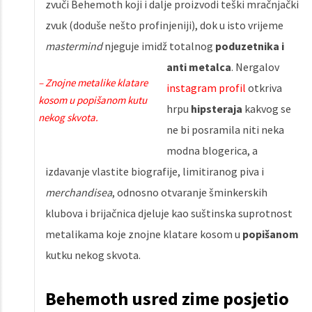
zvuči Behemoth koji i dalje proizvodi teški mračnjački
zvuk (doduše nešto profinjeniji), dok u isto vrijeme
mastermind
njeguje imidž totalnog
poduzetnika i
anti metalca
.
Nergalov
– Znojne metalike klatare
instagram profil
otkriva
kosom u popišanom kutu
hrpu
hipsteraja
kakvog se
nekog skvota.
ne bi posramila niti neka
modna blogerica, a
izdavanje vlastite biografije, limitiranog piva i
merchandisea
, odnosno otvaranje šminkerskih
klubova i brijačnica djeluje kao suštinska suprotnost
metalikama koje znojne klatare kosom u
popišanom
kutku nekog skvota.
Behemoth usred zime posjetio