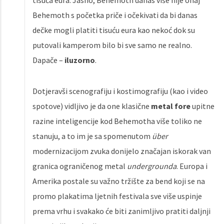
tisuća eura. Jasno, Behemoth danas više nije onaj
Behemoth s početka priče i očekivati da bi danas
dečke mogli platiti tisuću eura kao nekoć dok su
putovali kamperom bilo bi sve samo ne realno.
Dapače –
iluzorno
.
Dotjeravši scenografiju i kostimografiju (kao i video
spotove) vidljivo je da one klasične
metal fore
upitne
razine inteligencije kod Behemotha više toliko ne
stanuju, a to im je sa spomenutom
über
modernizacijom zvuka donijelo značajan iskorak van
granica ograničenog metal
undergrounda
. Europa i
Amerika postale su važno tržište za bend koji se na
promo plakatima ljetnih festivala sve više uspinje
prema vrhu i svakako će biti zanimljivo pratiti daljnji