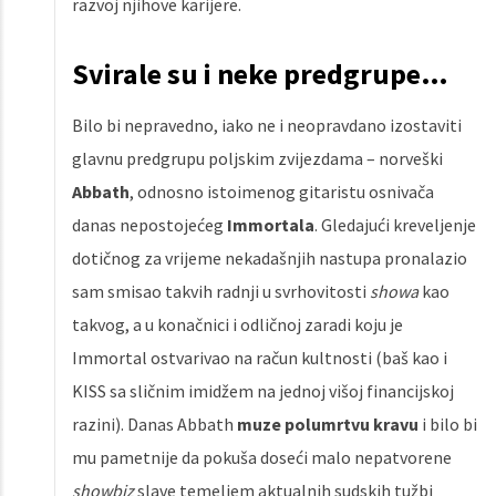
razvoj njihove karijere.
Svirale su i neke predgrupe…
Bilo bi nepravedno, iako ne i neopravdano izostaviti
glavnu predgrupu poljskim zvijezdama – norveški
Abbath
, odnosno istoimenog gitaristu osnivača
danas nepostojećeg
Immortala
. Gledajući kreveljenje
dotičnog za vrijeme nekadašnjih nastupa pronalazio
sam smisao takvih radnji u svrhovitosti
showa
kao
takvog, a u konačnici i odličnoj zaradi koju je
Immortal ostvarivao na račun kultnosti (baš kao i
KISS sa sličnim imidžem na jednoj višoj financijskoj
razini). Danas Abbath
muze polumrtvu kravu
i bilo bi
mu pametnije da pokuša doseći malo nepatvorene
showbiz
slave temeljem aktualnih sudskih tužbi