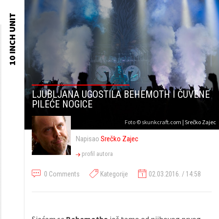
10 INCH UNIT
Skip to
content
LJUBLJANA UGOSTILA BEHEMOTH I ČUVENE
PILEĆE NOGICE
Foto © skunkcraft.com | Srečko Zajec
Napisao
Srečko Zajec
profil autora
0 Comments
Kategorije
02.03.2016. / 14:58