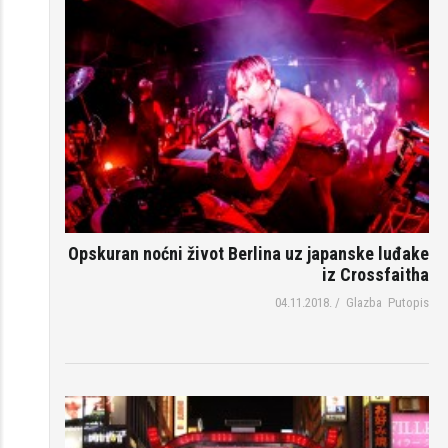
Opskuran noćni život Berlina uz japanske luđake
iz Crossfaitha
04.11.2018.
/
Glazba
Putopis