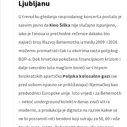
Ljubljanu
U trenutku gledanja rasprodanog koncerta postalo je
sasvim jasno da
Kino Šiška
nije slučajno ispunjeno,
iako je fanova iz prethodne rečenice dakako bio
najveći broj. Razvoj Behemotha između 2009. i 2016.
možemo promatrati čak i u okvirima rasta poljskog
BDP-a. Dok hrvatska pokošena financijskom krizom i
dalje svesrdno luta maglom boreći se s hrpom
birokratskih apartička
Poljska kolosalno gazi
sve
pred sobom opasno se približavajući Njemačkoj kao
predvodnici Europske unije. Isto vrijedi i za Behemoth
– nekoć
underground
kolektiv danas zvuči ultra
moderno, a produkcija je dignuta na razine kakve se
ne bi posramili niti bendovi koji sviraju za 50, 60 i više