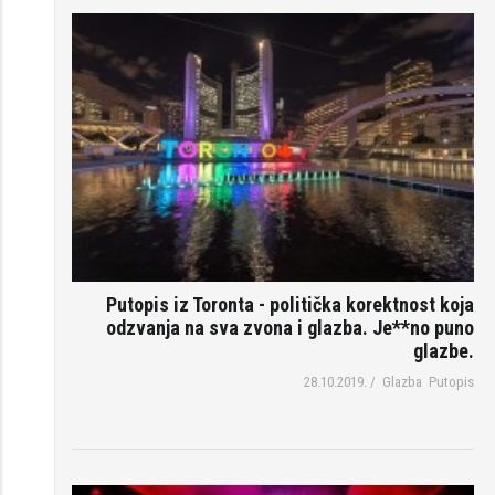
Putopis iz Toronta - politička korektnost koja
odzvanja na sva zvona i glazba. Je**no puno
glazbe.
28.10.2019.
/
Glazba
Putopis