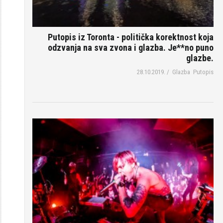
Putopis iz Toronta - politička korektnost koja
odzvanja na sva zvona i glazba. Je**no puno
glazbe.
28.10.2019.
/
Glazba
Putopis