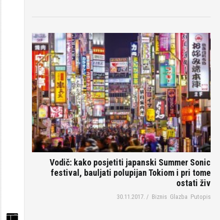
Vodič: kako posjetiti japanski Summer Sonic
festival, bauljati polupijan Tokiom i pri tome
ostati živ
30.11.2017.
/
Biznis
Glazba
Putopis