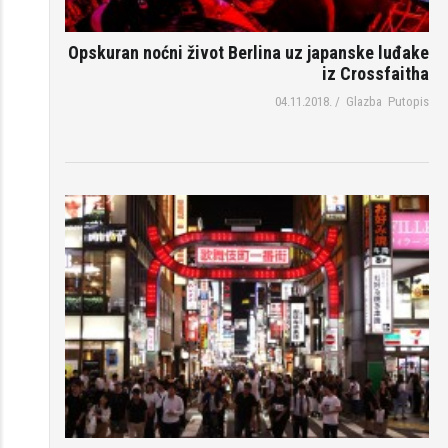
Opskuran noćni život Berlina uz japanske luđake
iz Crossfaitha
04.11.2018.
/
Glazba
Putopis