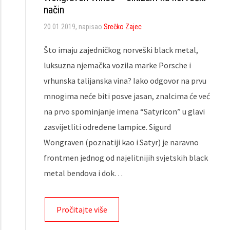
način
20.01.2019
, napisao
Srečko Zajec
Što imaju zajedničkog norveški black metal,
luksuzna njemačka vozila marke Porsche i
vrhunska talijanska vina? Iako odgovor na prvu
mnogima neće biti posve jasan, znalcima će već
na prvo spominjanje imena “Satyricon” u glavi
zasvijetliti određene lampice. Sigurd
Wongraven (poznatiji kao i Satyr) je naravno
frontmen jednog od najelitnijih svjetskih black
metal bendova i dok…
Pročitajte više