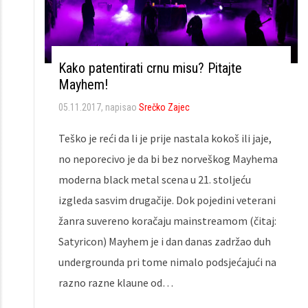
Kako patentirati crnu misu? Pitajte
Mayhem!
05.11.2017
, napisao
Srečko Zajec
Teško je reći da li je prije nastala kokoš ili jaje,
no neporecivo je da bi bez norveškog Mayhema
moderna black metal scena u 21. stoljeću
izgleda sasvim drugačije. Dok pojedini veterani
žanra suvereno koračaju mainstreamom (čitaj:
Satyricon) Mayhem je i dan danas zadržao duh
undergrounda pri tome nimalo podsjećajući na
razno razne klaune od…