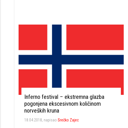
Inferno festival – ekstremna glazba
pogonjena ekscesivnom količinom
norveških kruna
18.04.2018
, napisao
Srečko Zajec