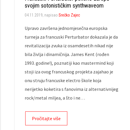
svojim sotonističkim synthwaveom
04.11.2019
, napisao
Srečko Zajec
Upravo završena jednomjesečna europska
turneja za francuski Perturbator dokazala je da
revitalizacija zvuka iz osamdesetih nikad nije
bila življa i dinamičnija. James Kent (rođen
1993. godine!), poznatiji kao mastermind koji
stoji iza ovog francuskog projekta zajahao je
onu struju francuske electro škole koja
nerijetko koketira s fanovima iz alternativnijeg
rock/metal miljea, a što i ne…
Pročitajte više