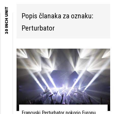
10 INCH UNIT
Popis članaka za oznaku:
Skip to
content
Perturbator
Francuski Perturbator pokorio Europu