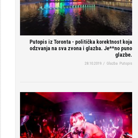
Putopis iz Toronta - politička korektnost koja
odzvanja na sva zvona i glazba. Je**no puno
glazbe.
28.10.2019.
/
Glazba
Putopis