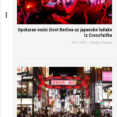
Opskuran noćni život Berlina uz japanske luđake
iz Crossfaitha
04.11.2018.
/
Glazba
Putopis