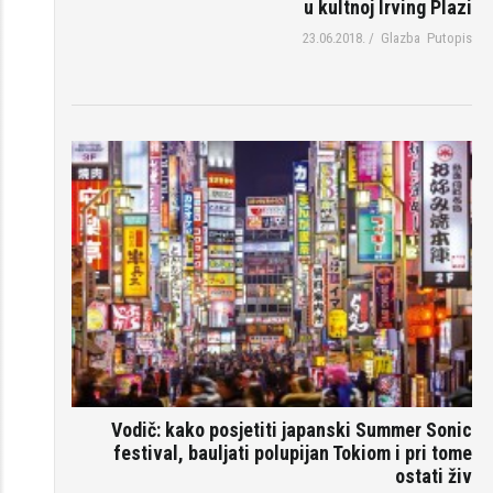
u kultnoj Irving Plazi
23.06.2018.
/
Glazba
Putopis
Vodič: kako posjetiti japanski Summer Sonic
festival, bauljati polupijan Tokiom i pri tome
ostati živ