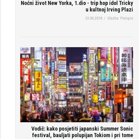
Noćni život New Yorka, 1.dio - trip hop idol Tricky
u kultnoj Irving Plazi
23.06.2018.
/
Glazba
Putopis
Vodič: kako posjetiti japanski Summer Sonic
festival, bauljati polupijan Tokiom i pri tome