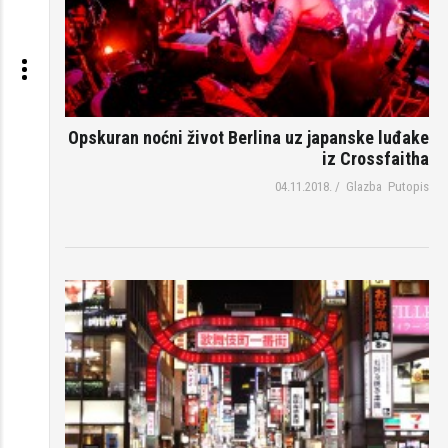
Opskuran noćni život Berlina uz japanske luđake
iz Crossfaitha
04.11.2018.
/
Glazba
Putopis