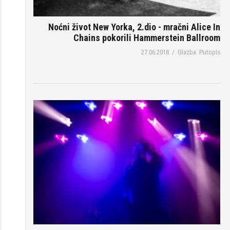
Noćni život New Yorka, 2.dio - mračni Alice In
Chains pokorili Hammerstein Ballroom
27.06.2018.
/
Glazba
Putopis