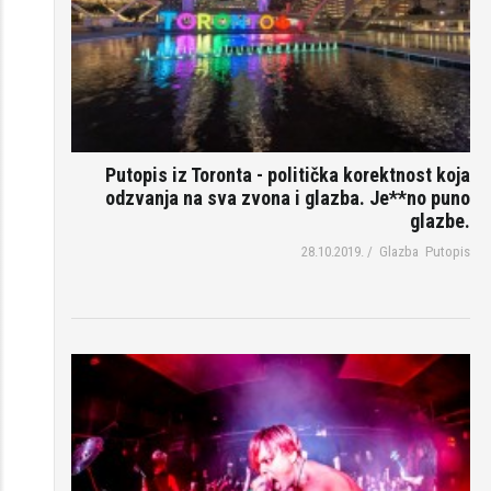
Putopis iz Toronta - politička korektnost koja
odzvanja na sva zvona i glazba. Je**no puno
glazbe.
28.10.2019.
/
Glazba
Putopis