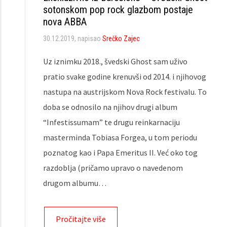
sotonskom pop rock glazbom postaje
nova ABBA
30.12.2019
, napisao
Srečko Zajec
Uz iznimku 2018., švedski Ghost sam uživo
pratio svake godine krenuvši od 2014. i njihovog
nastupa na austrijskom Nova Rock festivalu. To
doba se odnosilo na njihov drugi album
“Infestissumam” te drugu reinkarnaciju
masterminda Tobiasa Forgea, u tom periodu
poznatog kao i Papa Emeritus II. Već oko tog
razdoblja (pričamo upravo o navedenom
drugom albumu…
Pročitajte više