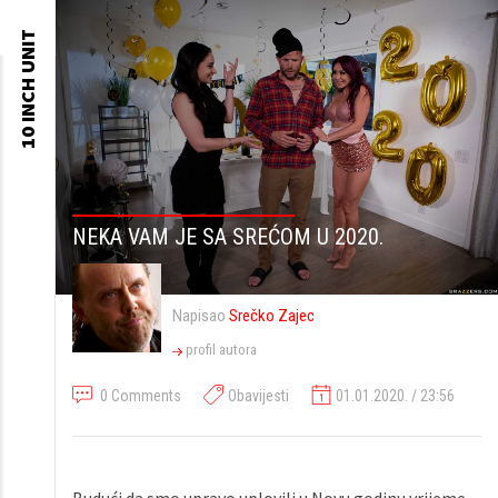
10 INCH UNIT
Skip to
content
NEKA VAM JE SA SREĆOM U 2020.
Napisao
Srečko Zajec
profil autora
0 Comments
Obavijesti
01.01.2020. / 23:56