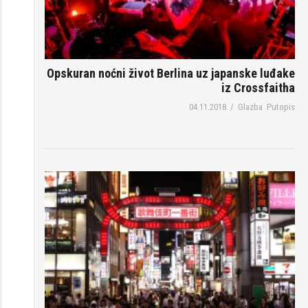
Opskuran noćni život Berlina uz japanske luđake
iz Crossfaitha
04.11.2018.
/
Glazba
Putopis