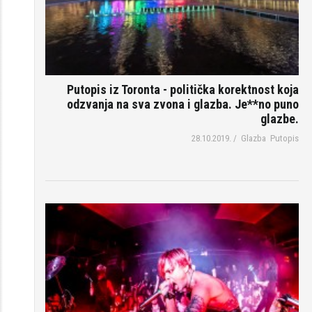
Putopis iz Toronta - politička korektnost koja
odzvanja na sva zvona i glazba. Je**no puno
glazbe.
28.10.2019.
/
Glazba
Putopis